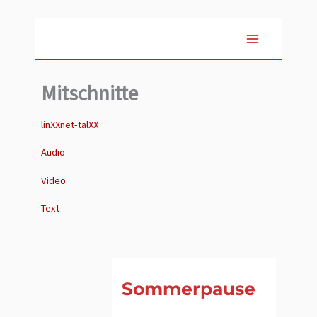
Zum
Inhalt
springen
Mitschnitte
linXXnet-talXX
Audio
Video
Text
Sommerpause