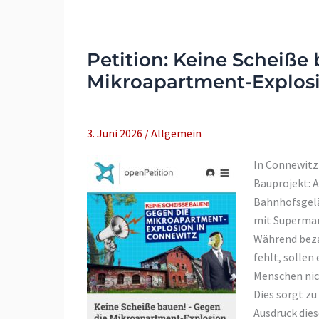
Unterschrift
zum
offenen
Petition: Keine Scheiße
Brief
–
Mikroapartment-Explosi
“Neofolk
Night”
im
3. Juni 2026
/
Allgemein
Felsenkeller
In Connewitz 
Bauprojekt: 
Bahnhofsgel
mit Supermar
Während beza
fehlt, sollen
Menschen nic
Dies sorgt zu
Ausdruck dies