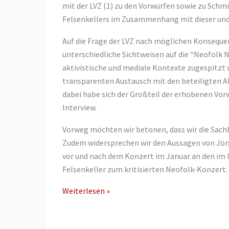
mit der LVZ (1) zu den Vorwürfen sowie zu Sch
Felsenkellers im Zusammenhang mit dieser und
Auf die Frage der LVZ nach möglichen Konsequenz
unterschiedliche Sichtweisen auf die “Neofolk 
aktivistische und mediale Kontexte zugespitzt 
transparenten Austausch mit den beteiligten A
dabei habe sich der Großteil der erhobenen Vorw
Interview.
Vorweg möchten wir betonen, dass wir die Sac
Zudem widersprechen wir den Aussagen von Jörg 
vor und nach dem Konzert im Januar an den im
Felsenkeller zum kritisierten Neofolk-Konzert
Erklärung
Weiterlesen »
zu
unserer