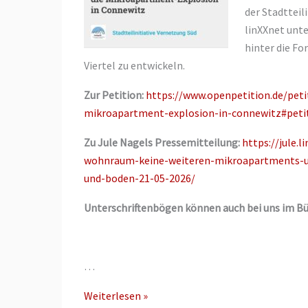
der Stadtteil
linXXnet unt
hinter die Fo
Viertel zu entwickeln.
Zur Petition:
https://www.openpetition.de/peti
mikroapartment-explosion-in-connewitz#peti
Zu Jule Nagels Pressemitteilung:
https://jule.
wohnraum-keine-weiteren-mikroapartments-u
und-boden-21-05-2026/
Unterschriftenbögen können auch bei uns im B
…
Petition:
Weiterlesen »