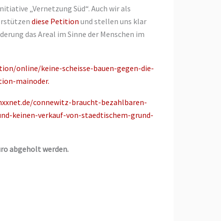
initiative „Vernetzung Süd“. Auch wir als
erstützen
diese Petition
und stellen uns klar
rderung das Areal im Sinne der Menschen im
tion/online/keine-scheisse-bauen-gegen-die-
tion-mainoder.
linxxnet.de/connewitz-braucht-bezahlbaren-
nd-keinen-verkauf-von-staedtischem-grund-
üro abgeholt werden.