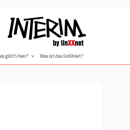
as gibt’s hier?
Was ist das linXXnet?