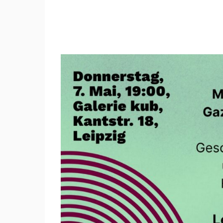
Keine
Scheiße
bauen!
–
Gegen
die
Mikroapartment-
Explosion
in
Connewitz