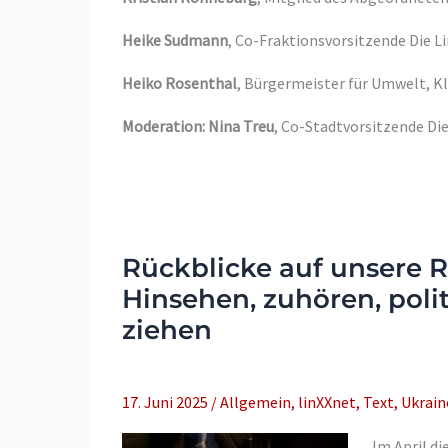
Heike Sudmann
, Co-Fraktionsvorsitzende Die 
Heiko Rosenthal
, Bürgermeister für Umwelt, K
Moderation: Nina Treu
, Co-Stadtvorsitzende Die
Rückblicke auf unsere Re
Hinsehen, zuhören, pol
ziehen
17. Juni 2025
/
Allgemein
,
linXXnet
,
Text
,
Ukrain
Im April d