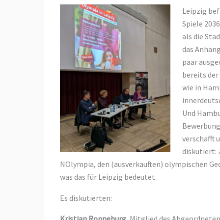
L
eipzig be
Spiele 2036
als die Sta
das Anhängs
paar ausge
bereits de
wie in Ham
innerdeuts
Und Hambur
Bewerbung 
verschafft
diskutiert
NOlympia, den (ausverkauften) olympischen G
was das für Leipzig bedeutet.
Es diskutierten:
Kristian Ronneburg
, Mitglied des Abgeordneten