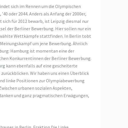
findet sich im Rennen um die Olympischen
, ’40 oder 2044. Anders als Anfang der 2000er,
dt sich für 2012 bewarb, ist Leipzig diesmal nur
el der Berliner Bewerbung. Hier sollen nur ein
wählte Wettkämpfe stattfinden. In Berlin tobt
r Meinungskampf um jene Bewerbung. Ähnlich
burg: Hamburg ist momentan eine der
chen Konkurrentinnen der Berliner Bewerbung.
g kann ebenfalls auf eine gescheiterte
zurückblicken. Wir haben uns einen Überblick
 und linke Positionen zur Olympiabewerbung
: Zwischen urbanen sozialen Aspekten,
edanken und ganz pragmatischen Erwägungen,
hauses in Berlin, Fraktion Die Linke