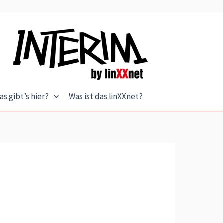
as gibt’s hier?
Was ist das linXXnet?