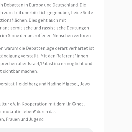
ich Debatten in Europa und Deutschland. Die
ch zum Teil unerbittlich gegenüber, beide Seite
ktionsflächen. Dies geht auch mit
für antisemitische und rassistische Deutungen
im Sinne der betroffenen Menschen verloren.
en warum die Debattenlage derart verhärtet ist
tändigung verstellt. Mit den Referent*innen
Sprechen über Israel/Palästina ermöglicht und
it sichtbar machen.
ersität Heidelberg und Nadine Migesel, Jews
tur e.V. in Kooperation mit dem linXXnet ,
mokratie leben!’ durch das
en, Frauen und Jugend