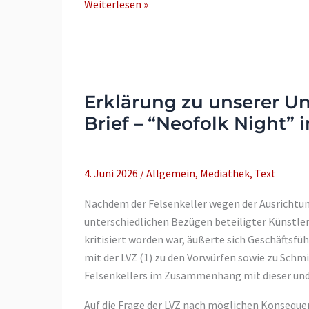
Petition:
Weiterlesen »
Keine
Scheiße
bauen!
–
Gegen
Erklärung zu unserer Un
die
Brief – “Neofolk Night” 
Mikroapartment-
Explosion
in
4. Juni 2026
/
Allgemein
,
Mediathek
,
Text
Connewitz
Nachdem der Felsenkeller wegen der Ausrichtu
unterschiedlichen Bezügen beteiligter Künstler
kritisiert worden war, äußerte sich Geschäftsfü
mit der LVZ (1) zu den Vorwürfen sowie zu Sch
Felsenkellers im Zusammenhang mit dieser und
Auf die Frage der LVZ nach möglichen Konsequenz