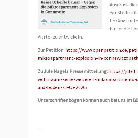
Ausdruck dies
der Stadtteil
linXXnet unt
hinter die Fo
Viertel zu entwickeln.
Zur Petition:
https://www.openpetition.de/peti
mikroapartment-explosion-in-connewitz#peti
Zu Jule Nagels Pressemitteilung:
https://jule.
wohnraum-keine-weiteren-mikroapartments-u
und-boden-21-05-2026/
Unterschriftenbögen können auch bei uns im B
…