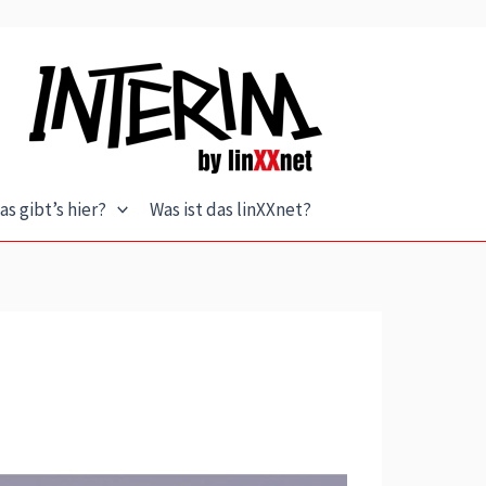
as gibt’s hier?
Was ist das linXXnet?