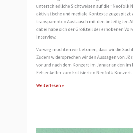
unterschiedliche Sichtweisen auf die “Neofolk 
aktivistische und mediale Kontexte zugespitzt 
transparenten Austausch mit den beteiligten A
dabei habe sich der Großteil der erhobenen Vorw
Interview.
Vorweg möchten wir betonen, dass wir die Sac
Zudem widersprechen wir den Aussagen von Jörg 
vor und nach dem Konzert im Januar an den im
Felsenkeller zum kritisierten Neofolk-Konzert
Erklärung
Weiterlesen »
zu
unserer
Unterschrift
zum
offenen
Brief