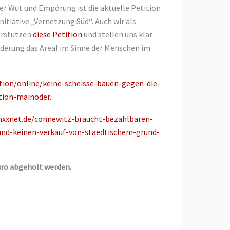
er Wut und Empörung ist die aktuelle Petition
initiative „Vernetzung Süd“. Auch wir als
erstützen
diese Petition
und stellen uns klar
rderung das Areal im Sinne der Menschen im
tion/online/keine-scheisse-bauen-gegen-die-
tion-mainoder.
linxxnet.de/connewitz-braucht-bezahlbaren-
nd-keinen-verkauf-von-staedtischem-grund-
üro abgeholt werden.