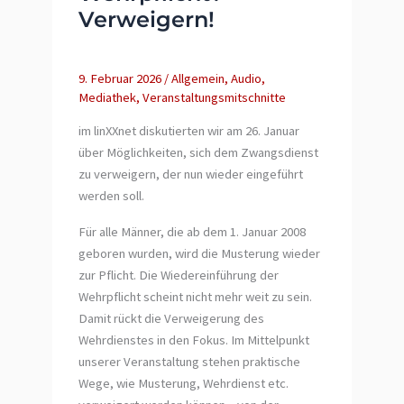
Verweigern!
for
Putin,
power
9. Februar 2026
/
Allgemein
,
Audio
,
to
Mediathek
,
Veranstaltungsmitschnitte
the
people!
im linXXnet diskutierten wir am 26. Januar
über Möglichkeiten, sich dem Zwangsdienst
zu verweigern, der nun wieder eingeführt
werden soll.
Für alle Männer, die ab dem 1. Januar 2008
geboren wurden, wird die Musterung wieder
zur Pflicht. Die Wiedereinführung der
Wehrpflicht scheint nicht mehr weit zu sein.
Damit rückt die Verweigerung des
Wehrdienstes in den Fokus. Im Mittelpunkt
unserer Veranstaltung stehen praktische
Wege, wie Musterung, Wehrdienst etc.