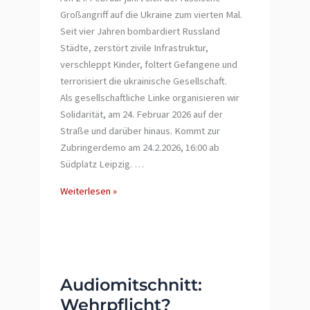
Großangriff auf die Ukraine zum vierten Mal.
Seit vier Jahren bombardiert Russland
Städte, zerstört zivile Infrastruktur,
verschleppt Kinder, foltert Gefangene und
terrorisiert die ukrainische Gesellschaft.
Als gesellschaftliche Linke organisieren wir
Solidarität, am 24. Februar 2026 auf der
Straße und darüber hinaus. Kommt zur
Zubringerdemo am 24.2.2026, 16:00 ab
Südplatz Leipzig. …
Linke
Weiterlesen »
Ukraine-
Solidarität
auf
die
Straße:
Audiomitschnitt:
No
Wehrpflicht?
money