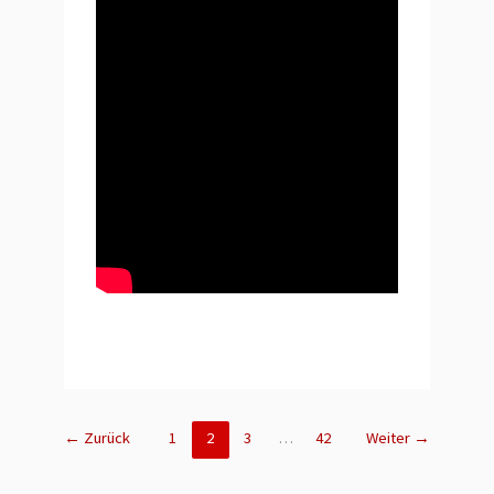
←
Zurück
1
2
3
…
42
Weiter
→