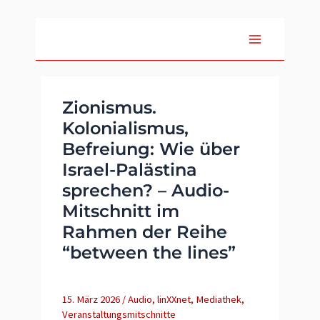
Zum
Inhalt
springen
Zionismus.
Kolonialismus,
Befreiung: Wie über
Israel-Palästina
sprechen? – Audio-
Mitschnitt im
Rahmen der Reihe
“between the lines”
15. März 2026
/
Audio
,
linXXnet
,
Mediathek
,
Veranstaltungsmitschnitte