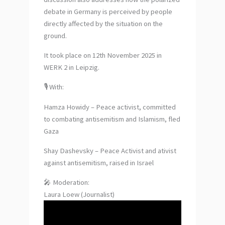
debate in Germany is perceived by people
directly affected by the situation on the
ground.
It took place on 12th November 2025 in
WERK 2 in Leipzig.
🎙️ With:
Hamza Howidy – Peace activist, committed
to combating antisemitism and Islamism, fled
Gaza
Shay Dashevsky – Peace Activist and ativist
against antisemitism, raised in Israel
🎤 Moderation:
Laura Loew (Journalist)