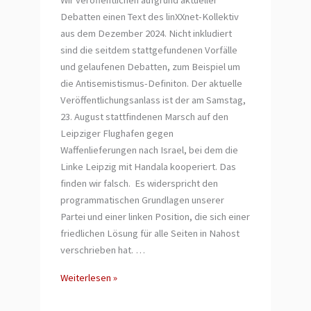
Wir veröffentlichen aufgrund aktueller
Debatten einen Text des linXXnet-Kollektiv
aus dem Dezember 2024. Nicht inkludiert
sind die seitdem stattgefundenen Vorfälle
und gelaufenen Debatten, zum Beispiel um
die Antisemistismus-Definiton. Der aktuelle
Veröffentlichungsanlass ist der am Samstag,
23. August stattfindenen Marsch auf den
Leipziger Flughafen gegen
Waffenlieferungen nach Israel, bei dem die
Linke Leipzig mit Handala kooperiert. Das
finden wir falsch. Es widerspricht den
programmatischen Grundlagen unserer
Partei und einer linken Position, die sich einer
friedlichen Lösung für alle Seiten in Nahost
verschrieben hat. …
Handala
Weiterlesen »
Leipzig
–