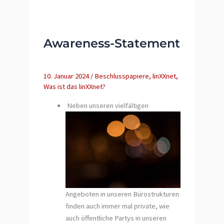
wo
Solidarität
ein
Awareness-Statement
Ende
haben
sollte
10. Januar 2024
/
Beschlusspapiere
,
linXXnet
,
Was ist das linXXnet?
Neben unseren vielfältigen
Angeboten in unseren Bürostrukturen
finden auch immer mal private, wie
auch öffentliche Partys in unseren